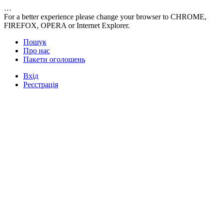
…
For a better experience please change your browser to CHROME,
FIREFOX, OPERA or Internet Explorer.
Пошук
Про нас
Пакети оголошень
Вхід
Реєстрація