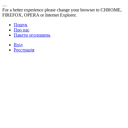
…
For a better experience please change your browser to CHROME,
FIREFOX, OPERA or Internet Explorer.
Пошук
Про нас
Пакети оголошень
Вхід
Реєстрація