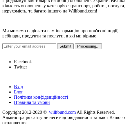
Продаж/купівля товарів на дошці оголошень України. Велика
кількість оголошень у категоріях: транспорт, робота, послуги,
нерухомість, та багато іншого на Willfound.com!
Новини
Ми можемо надіслати вам інформацію про пов'язані події,
вебінари, продукти та послуги, в які ми віримо.
Hot Links
Facebook
Twitter
Швидкі посилання
Вхід
Блог
Політика конфіденційності
Правила та умови
Copyright 2012-2020 ©
willfound.com
All Rights Reserved.
Адміністрація сайту не несе відповідальності за зміст Вашого
оголошення.