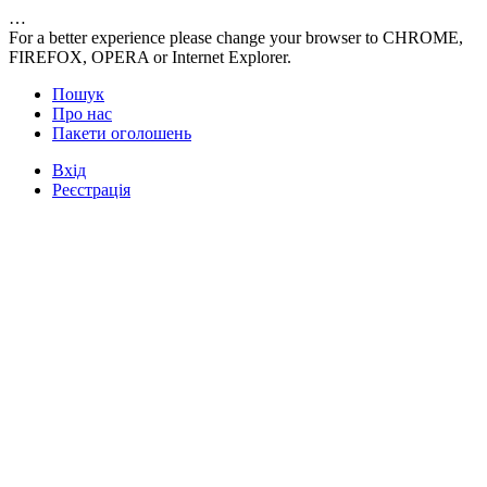
…
For a better experience please change your browser to CHROME,
FIREFOX, OPERA or Internet Explorer.
Пошук
Про нас
Пакети оголошень
Вхід
Реєстрація