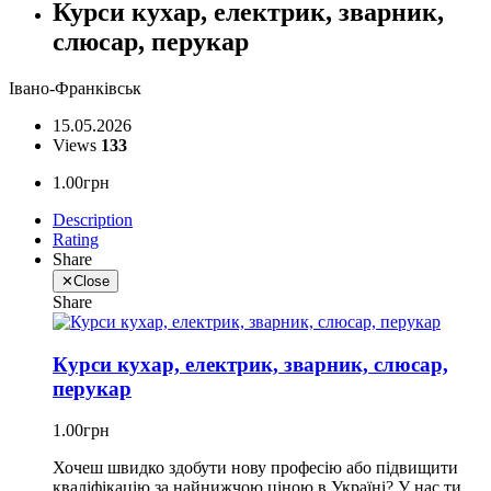
Курси кухар, електрик, зварник,
слюсар, перукар
Івано-Франківськ
15.05.2026
Views
133
1.00грн
Description
Rating
Share
✕
Close
Share
Курси кухар, електрик, зварник, слюсар,
перукар
1.00грн
Хочеш швидко здобути нову професію або підвищити
кваліфікацію за найнижчою ціною в Україні? У нас ти