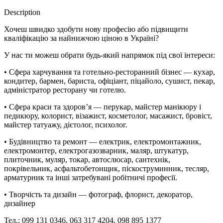
Description
Хочеш швидко здобути нову професію або підвищити
кваліфікацію за найнижчою ціною в Україні?
У нас ти можеш обрати будь-який напрямок під свої інтереси:
• Сфера харчування та готельно-ресторанний бізнес — кухар,
кондитер, бармен, бариста, офіціант, піцайоло, сушист, пекар,
адміністратор ресторану чи готелю.
• Сфера краси та здоров’я — перукар, майстер манікюру і
педикюру, колорист, візажист, косметолог, масажист, бровіст,
майстер татуажу, дієтолог, психолог.
• Будівництво та ремонт — електрик, електромонтажник,
електромонтер, електрогазозварник, маляр, штукатур,
плиточник, муляр, токар, автослюсар, сантехнік,
покрівельник, асфальтобетонщик, піскоструминник, тесляр,
арматурник та інші затребувані робітничі професії.
• Творчість та дизайн — фотограф, флорист, декоратор,
дизайнер
Тел.: 099 131 0346, 063 317 4204, 098 895 1377