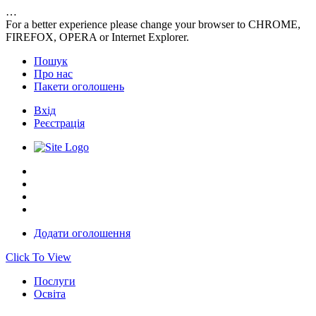
…
For a better experience please change your browser to CHROME,
FIREFOX, OPERA or Internet Explorer.
Пошук
Про нас
Пакети оголошень
Вхід
Реєстрація
FAQ’s
Блог
Пакети оголошень
Зв’яжіться з нами
Додати оголошення
Click To View
Послуги
Освіта