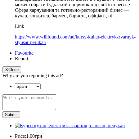
можеш обрати будь-який напрямок під свої інтереси: •
Сфера харчування та готельно-ресторанний бізнес —
кухар, кондитер, бармен, бариста, офіціант, пі...
Link
https://www.willfound.com/ad/kursy-kuhar-elektryk-zvarnyk-
slyusar-perukar/
Favourite
Report
✕
Close
Why are you reporting this ad?
Submit
Price:
1.00грн