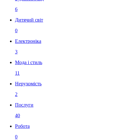
6
Дитячий світ
0
Електроніка
3
Мода і стиль
11
Нерухомість
2
Послуги
40
Робота
0